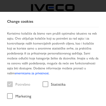
Change cookies
SERBIA
Koristimo kolačiće da bismo vam pružili optimalno iskustvo na veb
sajtu. Ovo uključuje kolačiće koji su potrebni za rad sajta i za
IZABRATI ZEMLJU
PROMENITI JEZIK
kontrolisanje naših komercijalnih poslovnih ciljeva, kao i kolačiće
koji se koriste samo u anonimne statističke svrhe, za praktična
Toggle
podešavanja ili za prikazivanje personalizovanog sadržaja. Sami
MENU
navigation
možete odlučiti koje kategorije želite da dozvolite. Imajte u vidu da
na osnovu vaših podešavanja, moguće da neće sve funkcionalnosti
sajta biti dostupne. Dodatne informacije možete pronaći u
našim
smernicama za privatnost
.
Vozilo
Potrebno
Statistika
Marketing
Početna stranica
Pretraga vozila
Rezultat pretraživanja