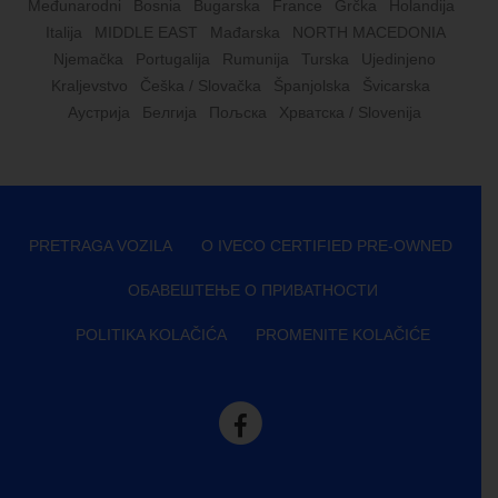
Međunarodni
Bosnia
Bugarska
France
Grčka
Holandija
Italija
MIDDLE EAST
Mađarska
NORTH MACEDONIA
Njemačka
Portugalija
Rumunija
Turska
Ujedinjeno
Kraljevstvo
Češka / Slovačka
Španjolska
Švicarska
Аустрија
Белгија
Пољска
Хрватска / Slovenija
PRETRAGA VOZILA
O IVECO CERTIFIED PRE-OWNED
ОБАВЕШТЕЊЕ О ПРИВАТНОСТИ
POLITIKA KOLAČIĆA
PROMENITE KOLAČIĆE