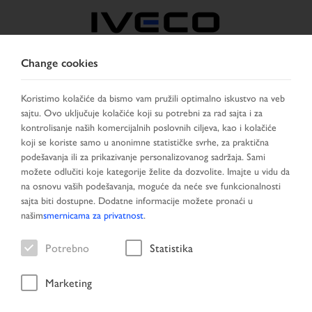
Change cookies
SERBIA
Koristimo kolačiće da bismo vam pružili optimalno iskustvo na veb
sajtu. Ovo uključuje kolačiće koji su potrebni za rad sajta i za
IZABRATI ZEMLJU
PROMENITI JEZIK
kontrolisanje naših komercijalnih poslovnih ciljeva, kao i kolačiće
koji se koriste samo u anonimne statističke svrhe, za praktična
Toggle
podešavanja ili za prikazivanje personalizovanog sadržaja. Sami
MENU
navigation
možete odlučiti koje kategorije želite da dozvolite. Imajte u vidu da
na osnovu vaših podešavanja, moguće da neće sve funkcionalnosti
sajta biti dostupne. Dodatne informacije možete pronaći u
našim
smernicama za privatnost
.
Vozilo
Potrebno
Statistika
Marketing
Početna stranica
Pretraga vozila
Rezultat pretraživanja