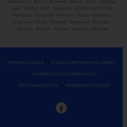
Međunarodni
Bosnia
Bugarska
France
Grčka
Holandija
Italija
MIDDLE EAST
Mađarska
NORTH MACEDONIA
Njemačka
Portugalija
Rumunija
Turska
Ujedinjeno
Kraljevstvo
Češka / Slovačka
Španjolska
Švicarska
Аустрија
Белгија
Пољска
Хрватска / Slovenija
PRETRAGA VOZILA
O IVECO CERTIFIED PRE-OWNED
ОБАВЕШТЕЊЕ О ПРИВАТНОСТИ
POLITIKA KOLAČIĆA
PROMENITE KOLAČIĆE