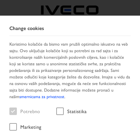
Change cookies
SERBIA
Koristimo kolačiće da bismo vam pružili optimalno iskustvo na veb
sajtu. Ovo uključuje kolačiće koji su potrebni za rad sajta i za
IZABRATI ZEMLJU
PROMENITI JEZIK
kontrolisanje naših komercijalnih poslovnih ciljeva, kao i kolačiće
koji se koriste samo u anonimne statističke svrhe, za praktična
Toggle
podešavanja ili za prikazivanje personalizovanog sadržaja. Sami
MENU
navigation
možete odlučiti koje kategorije želite da dozvolite. Imajte u vidu da
na osnovu vaših podešavanja, moguće da neće sve funkcionalnosti
sajta biti dostupne. Dodatne informacije možete pronaći u
našim
smernicama za privatnost
.
Vozilo
Potrebno
Statistika
Marketing
Početna stranica
Pretraga vozila
Rezultat pretraživanja