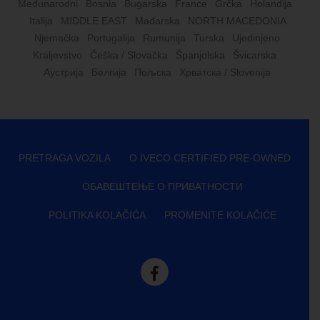
Međunarodni
Bosnia
Bugarska
France
Grčka
Holandija
Italija
MIDDLE EAST
Mađarska
NORTH MACEDONIA
Njemačka
Portugalija
Rumunija
Turska
Ujedinjeno
Kraljevstvo
Češka / Slovačka
Španjolska
Švicarska
Аустрија
Белгија
Пољска
Хрватска / Slovenija
PRETRAGA VOZILA
O IVECO CERTIFIED PRE-OWNED
ОБАВЕШТЕЊЕ О ПРИВАТНОСТИ
POLITIKA KOLAČIĆA
PROMENITE KOLAČIĆE